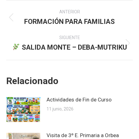
Navegación
ANTERIOR
entre
FORMACIÓN PARA FAMILIAS
Publicación
anterior:
publicaciones
SIGUIENTE
SALIDA MONTE – DEBA-MUTRIKU
Publicación
siguiente:
Relacionado
Actividades de Fin de Curso
11 junio, 2026
Visita de 3º E. Primaria a Orbea