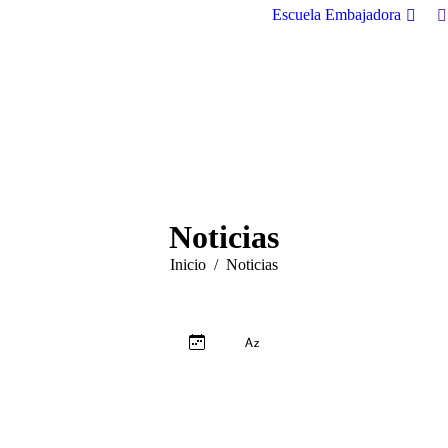
B
Escuela Embajadora
Noticias
Estás aquí:
Inicio
Noticias
jun
jun
11
5
2026
2026