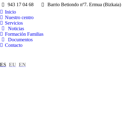
943 17 04 68
Barrio Betiondo nº7. Ermua (Bizkaia)
Inicio
Nuestro centro
Servicios
Noticias
Formación Familias
Documentos
Contacto
ES
EU
EN
jun
11
2026