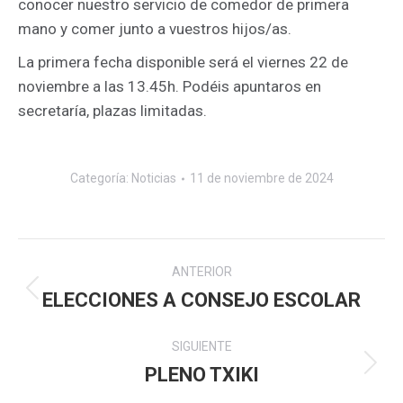
conocer nuestro servicio de comedor de primera
mano y comer junto a vuestros hijos/as.
La primera fecha disponible será el viernes 22 de
noviembre a las 13.45h. Podéis apuntaros en
secretaría, plazas limitadas.
Categoría:
Noticias
11 de noviembre de 2024
Navegación
ANTERIOR
entre
ELECCIONES A CONSEJO ESCOLAR
Publicación
anterior:
publicaciones
SIGUIENTE
PLENO TXIKI
Publicación
siguiente: