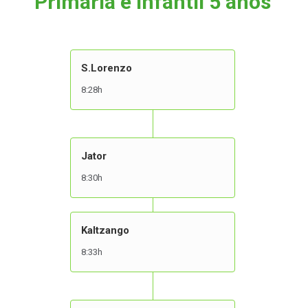
Primaria e infantil 5 años
S.Lorenzo
8:28h
Jator
8:30h
Kaltzango
8:33h