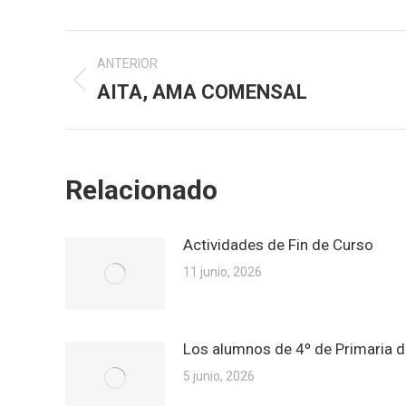
Navegación
ANTERIOR
entre
AITA, AMA COMENSAL
Publicación
anterior:
publicaciones
Relacionado
Actividades de Fin de Curso
11 junio, 2026
Los alumnos de 4º de Primaria 
5 junio, 2026