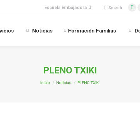
Buscar:
Escuela Embajadora
Search
Fa
pa
op
vicios
Noticias
Formación Familias
D
in
ne
wi
PLENO TXIKI
Estás aquí:
Inicio
Noticias
PLENO TXIKI