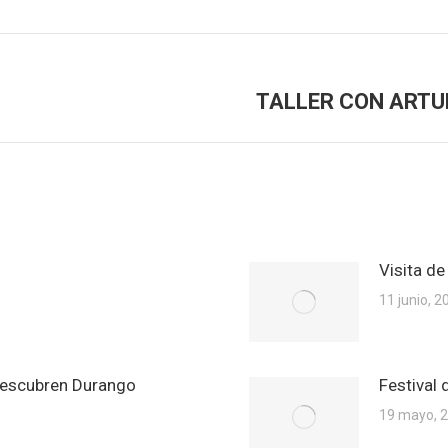
TALLER CON ARTUR 
Publicación
siguiente:
Visita de
11 junio, 2
descubren Durango
Festival
19 mayo, 