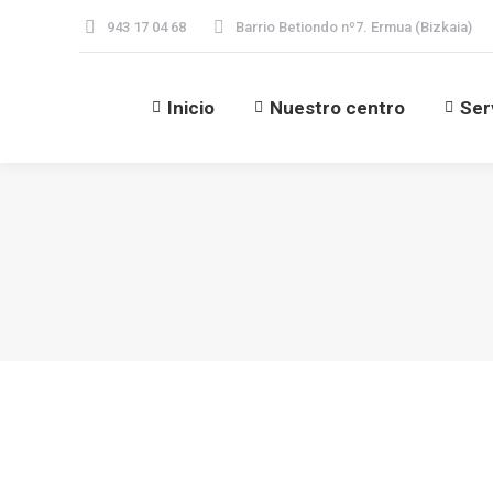
943 17 04 68
Barrio Betiondo nº7. Ermua (Bizkaia)
Inicio
Nuestro centro
Ser