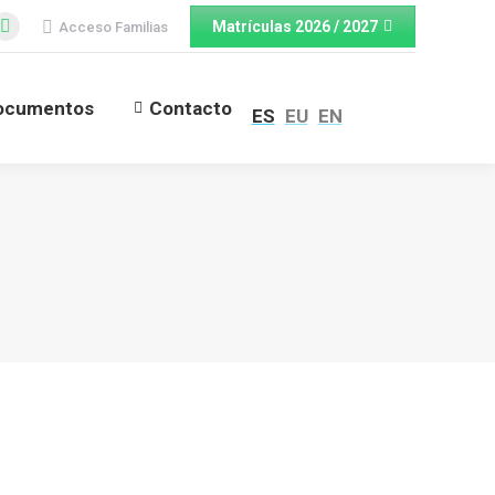
Matrículas 2026 / 2027
Acceso Familias
cebook
Twitter
ge
page
ens
opens
ocumentos
Contacto
ES
EU
EN
in
w
new
ndow
window