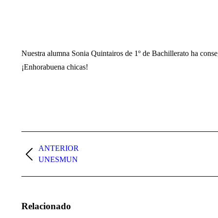
Nuestra alumna Sonia Quintairos de 1º de Bachillerato ha conseg
¡Enhorabuena chicas!
Navegación
entre
ANTERIOR
Publicación
UNESMUN
publicaciones
anterior:
Relacionado