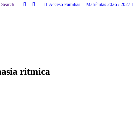
uscar:
Search
Acceso Familias
Matrículas 2026 / 2027
Facebook
Twitter
page
page
opens
opens
in
in
new
new
window
window
asia ritmica