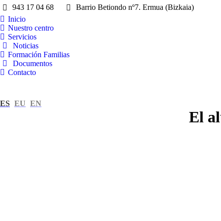
943 17 04 68
Barrio Betiondo nº7. Ermua (Bizkaia)
Inicio
Nuestro centro
Servicios
Noticias
Formación Familias
Documentos
Contacto
ES
EU
EN
El a