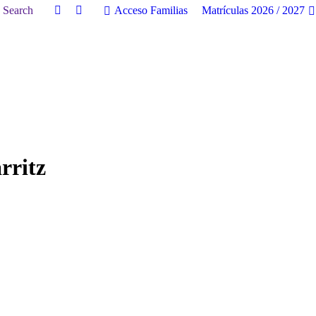
uscar:
Search
Acceso Familias
Matrículas 2026 / 2027
Facebook
Twitter
page
page
opens
opens
in
in
new
new
window
window
rritz