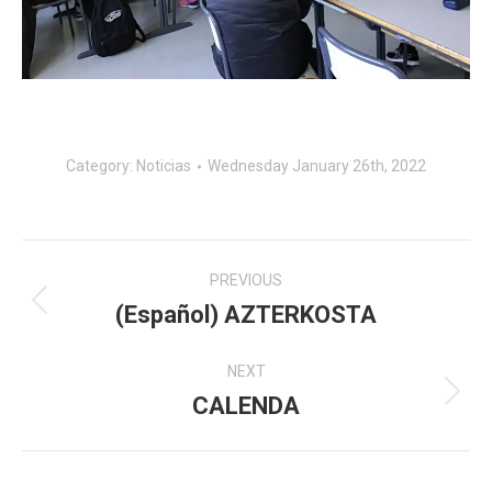
Category:
Noticias
Wednesday January 26th, 2022
Post
PREVIOUS
navigation
(Español) AZTERKOSTA
Previous
post:
NEXT
CALENDA
Next
post: