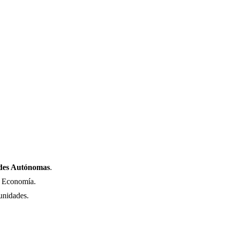
ades Autónomas
.
e Economía.
munidades.