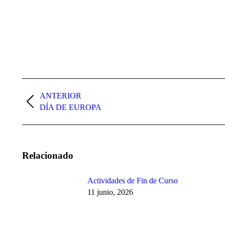
Navegación
entre
ANTERIOR
Publicación
DÍA DE EUROPA
publicaciones
anterior:
Relacionado
Actividades de Fin de Curso
11 junio, 2026