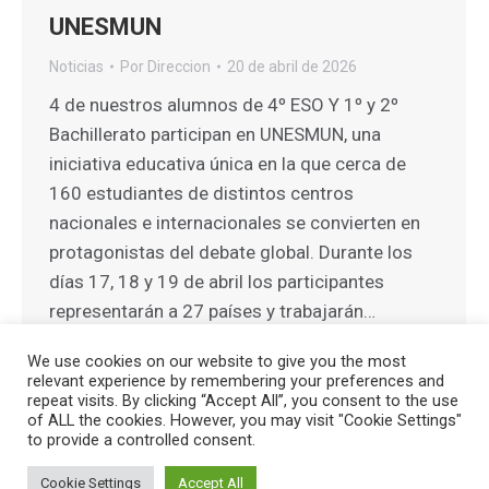
UNESMUN
Noticias
Por
Direccion
20 de abril de 2026
4 de nuestros alumnos de 4º ESO Y 1º y 2º
Bachillerato participan en UNESMUN, una
iniciativa educativa única en la que cerca de
160 estudiantes de distintos centros
nacionales e internacionales se convierten en
protagonistas del debate global. Durante los
días 17, 18 y 19 de abril los participantes
representarán a 27 países y trabajarán…
We use cookies on our website to give you the most
relevant experience by remembering your preferences and
repeat visits. By clicking “Accept All”, you consent to the use
of ALL the cookies. However, you may visit "Cookie Settings"
to provide a controlled consent.
Creado por
HG Developers
| Copyright © 2026
Aviso legal
|
Cookie Settings
Accept All
Política de cookies