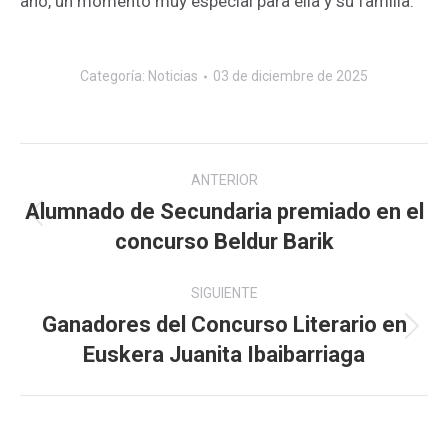
año, un momento muy especial para ella y su familia.
Categoría:
Noticias
03 de diciembre de 2025
Navegación
ANTERIOR
entre
Alumnado de Secundaria premiado en el
Publicación
concurso Beldur Barik
publicaciones
anterior:
SIGUIENTE
Ganadores del Concurso Literario en
Publicación
Euskera Juanita Ibaibarriaga
siguiente: