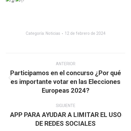
Categoría:
Noticias
12 de febrero de 2024
Navegación
ANTERIOR
entre
Participamos en el concurso ¿Por qué
es importante votar en las Elecciones
Publicación
publicaciones
anterior:
Europeas 2024?
SIGUIENTE
APP PARA AYUDAR A LIMITAR EL USO
Publicación
DE REDES SOCIALES
siguiente: