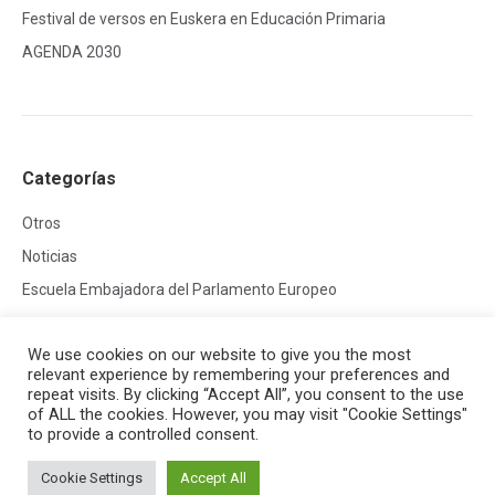
Festival de versos en Euskera en Educación Primaria
AGENDA 2030
Categorías
Otros
Noticias
Escuela Embajadora del Parlamento Europeo
We use cookies on our website to give you the most
relevant experience by remembering your preferences and
repeat visits. By clicking “Accept All”, you consent to the use
of ALL the cookies. However, you may visit "Cookie Settings"
to provide a controlled consent.
Creado por
HG Developers
| Copyright © 2026
Aviso legal
|
Política de cookies
Cookie Settings
Accept All