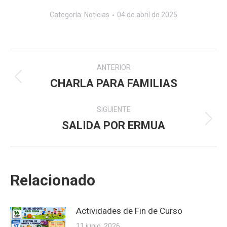
Categoría:
Noticias
04 de abril de 2025
Navegación
ANTERIOR
entre
CHARLA PARA FAMILIAS
Publicación
anterior:
publicaciones
SIGUIENTE
SALIDA POR ERMUA
Publicación
siguiente:
Relacionado
Actividades de Fin de Curso
11 junio, 2026