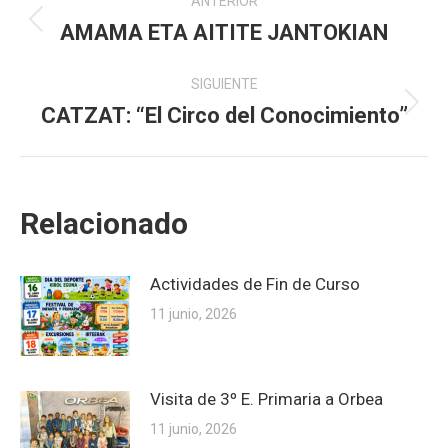
ANTERIOR
entre
AMAMA ETA AITITE JANTOKIAN
Publicación
anterior:
publicaciones
SIGUIENTE
CATZAT: “El Circo del Conocimiento”
Publicación
siguiente:
Relacionado
Actividades de Fin de Curso
11 junio, 2026
Visita de 3º E. Primaria a Orbea
11 junio, 2026