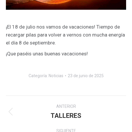
¡El 18 de julio nos vamos de vacaciones! Tiempo de
recargar pilas para volver a vernos con mucha energía
el día 8 de septiembre.
¡Que paséis unas buenas vacaciones!
Categoría:
Noticias
23 de junio de 2025
Navegación
ANTERIOR
entre
TALLERES
Publicación
anterior:
publicaciones
SIGUIENTE