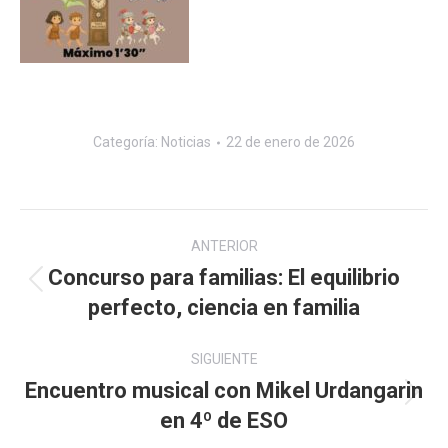
Categoría:
Noticias
22 de enero de 2026
Navegación
ANTERIOR
entre
Concurso para familias: El equilibrio
Publicación
perfecto, ciencia en familia
publicaciones
anterior:
SIGUIENTE
Encuentro musical con Mikel Urdangarin
Publicación
en 4º de ESO
siguiente: