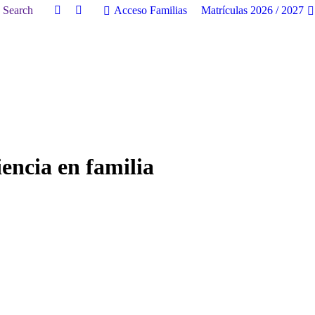
uscar:
Search
Acceso Familias
Matrículas 2026 / 2027
Facebook
Twitter
page
page
opens
opens
in
in
new
new
window
window
iencia en familia