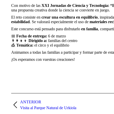
Con motivo de las
XXI Jornadas de Ciencia y Tecnología: “
una propuesta creativa donde la ciencia se convierte en juego.
El reto consiste en
crear una escultura en equilibrio
, inspirad
estabilidad
. Se valorará especialmente el uso de
materiales rec
Este concurso está pensado para disfrutarlo
en familia
, comparti
📅
Fecha de entrega:
6 de marzo
👨‍👩‍👧‍👦
Dirigido a:
familias del centro
🎪
Temática:
el circo y el equilibrio
Animamos a todas las familias a participar y formar parte de est
¡Os esperamos con vuestras creaciones!
Navegación
entre
ANTERIOR
Publicación
Visita al Parque Natural de Urkiola
publicaciones
anterior: