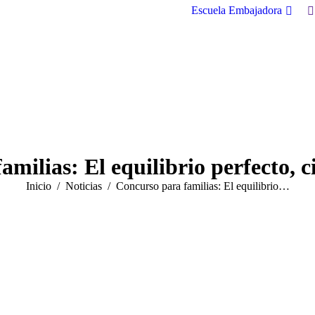
B
Escuela Embajadora
milias: El equilibrio perfecto, c
Estás aquí:
Inicio
Noticias
Concurso para familias: El equilibrio…