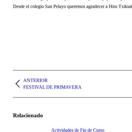
Desde el colegio San Pelayo queremos agradecer a Hiru Txikiak el
Navegación
entre
ANTERIOR
Publicación
FESTIVAL DE PRIMAVERA
publicaciones
anterior:
Relacionado
Actividades de Fin de Curso