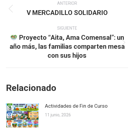
ANTERIOR
entre
V MERCADILLO SOLIDARIO
Publicación
anterior:
publicaciones
SIGUIENTE
Proyecto “Aita, Ama Comensal”: un
año más, las familias comparten mesa
Publicación
siguiente:
con sus hijos
Relacionado
Actividades de Fin de Curso
11 junio, 2026