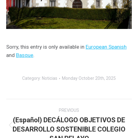
Sorry, this entry is only available in
European Spanish
and
Basque
.
Category:
Noticias
Monday October 20th, 2025
Post
PREVIOUS
navigation
(Español) DECÁLOGO OBJETIVOS DE
DESARROLLO SOSTENIBLE COLEGIO
Previous
post: