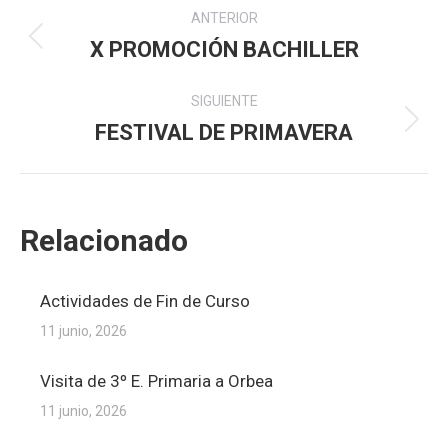
Navegación
ANTERIOR
entre
X PROMOCIÓN BACHILLER
Publicación
anterior:
publicaciones
SIGUIENTE
FESTIVAL DE PRIMAVERA
Publicación
siguiente:
Relacionado
Actividades de Fin de Curso
11 junio, 2026
Visita de 3º E. Primaria a Orbea
11 junio, 2026