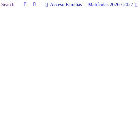
uscar:
Search
Acceso Familias
Matrículas 2026 / 2027
Facebook
Twitter
page
page
opens
opens
in
in
new
new
window
window