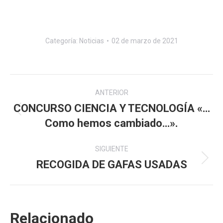
Categoría:
Noticias
02 de marzo de 2021
Navegación
ANTERIOR
entre
CONCURSO CIENCIA Y TECNOLOGÍA «…
Publicación
Como hemos cambiado…».
publicaciones
anterior:
SIGUIENTE
RECOGIDA DE GAFAS USADAS
Publicación
siguiente:
Relacionado