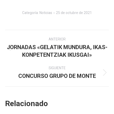
Categoría:
Noticias
25 de octubre de 2021
Navegación
ANTERIOR
entre
JORNADAS «GELATIK MUNDURA, IKAS-
Publicación
KONPETENTZIAK IKUSGAI»
publicaciones
anterior:
SIGUIENTE
CONCURSO GRUPO DE MONTE
Publicación
siguiente:
Relacionado