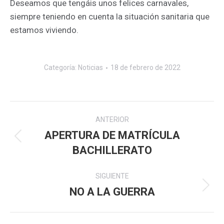
Deseamos que tengáis unos felices carnavales,
siempre teniendo en cuenta la situación sanitaria que
estamos viviendo.
Categoría:
Noticias
18 de febrero de 2022
Navegación
ANTERIOR
entre
APERTURA DE MATRÍCULA
Publicación
BACHILLERATO
publicaciones
anterior:
SIGUIENTE
NO A LA GUERRA
Publicación
siguiente: