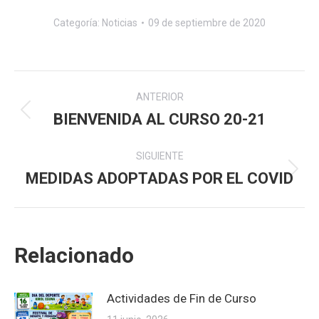
Categoría:
Noticias
09 de septiembre de 2020
Navegación
ANTERIOR
entre
BIENVENIDA AL CURSO 20-21
Publicación
anterior:
publicaciones
SIGUIENTE
MEDIDAS ADOPTADAS POR EL COVID
Publicación
siguiente:
Relacionado
Actividades de Fin de Curso