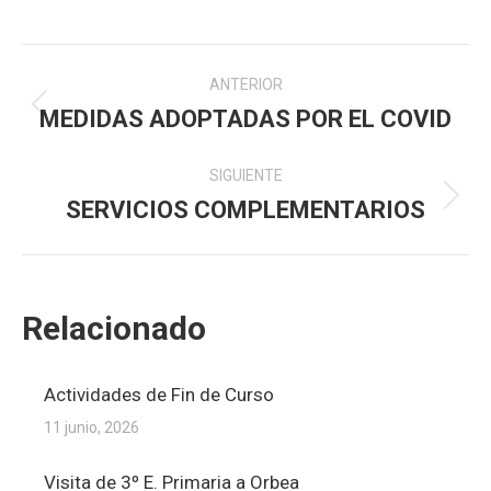
Navegación
ANTERIOR
entre
MEDIDAS ADOPTADAS POR EL COVID
Publicación
anterior:
publicaciones
SIGUIENTE
SERVICIOS COMPLEMENTARIOS
Publicación
siguiente:
Relacionado
Actividades de Fin de Curso
11 junio, 2026
Visita de 3º E. Primaria a Orbea