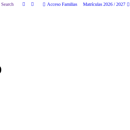
uscar:
Search
Acceso Familias
Matrículas 2026 / 2027
Facebook
Twitter
page
page
opens
opens
in
in
new
new
window
window
)