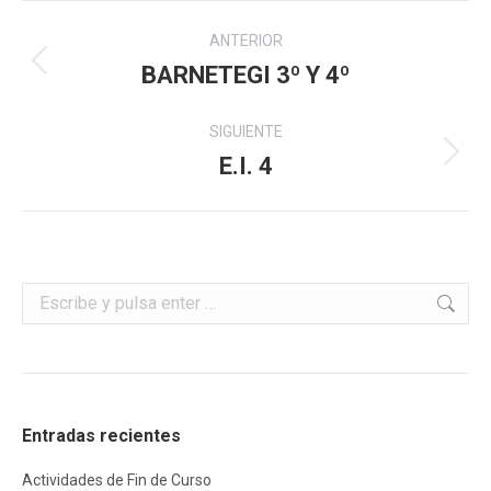
Navegación
ANTERIOR
entre
BARNETEGI 3º Y 4º
Álbum
anterior:
álbumes
SIGUIENTE
E.I. 4
Álbum
siguiente:
Buscar:
Entradas recientes
Actividades de Fin de Curso