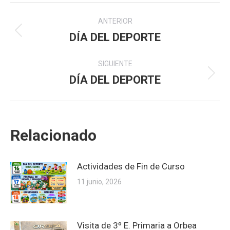
Navegación
ANTERIOR
entre
DÍA DEL DEPORTE
Publicación
anterior:
publicaciones
SIGUIENTE
DÍA DEL DEPORTE
Publicación
siguiente:
Relacionado
Actividades de Fin de Curso
11 junio, 2026
Visita de 3º E. Primaria a Orbea