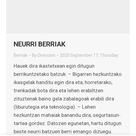
NEURRI BERRIAK
Berriak
By
Direccion
2020 September 17, Thursday
Hauek dira ikastetxean egin ditugun
berrikuntzetako batzuk: – Bigarren hezkuntzako
ikasgelak handitu egin dira eta, horretarako,
trenkadak bota dira eta lehen erabiltzen
zituztenak baino gela zabalagoak erabili dira
(liburutegia eta teknologia). – Lehen
hezkuntzan mahaiak banandu dira, segurtasun-
tartea gordez. Datozen egunetan, hartu ditugun
beste neurri batzuen berri emango dizuegu.