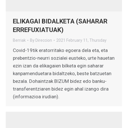
ELIKAGAI BIDALKETA (SAHARAR
ERREFUXIATUAK)
Berriak
By
Direccion
2021 February 11, Thursday
Covid-19tik eratorritako egoera dela eta, eta
prebentzio-neurri sozialei eusteko, urte hauetan
ezin izan da elikagaien bilketa egin saharar
kanpamenduetara bidaltzeko, beste batzuetan
bezala. Dohaintzak BIZUM bidez edo banku-
transferentziaren bidez egin ahal izango dira
(informazioa irudian).