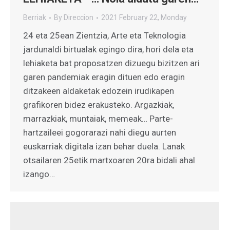
Berriak
By
Direccion
2021 February 22, Monday
24 eta 25ean Zientzia, Arte eta Teknologia
jardunaldi birtualak egingo dira, hori dela eta
lehiaketa bat proposatzen dizuegu bizitzen ari
garen pandemiak eragin dituen edo eragin
ditzakeen aldaketak edozein irudikapen
grafikoren bidez erakusteko. Argazkiak,
marrazkiak, muntaiak, memeak… Parte-
hartzaileei gogorarazi nahi diegu aurten
euskarriak digitala izan behar duela. Lanak
otsailaren 25etik martxoaren 20ra bidali ahal
izango…