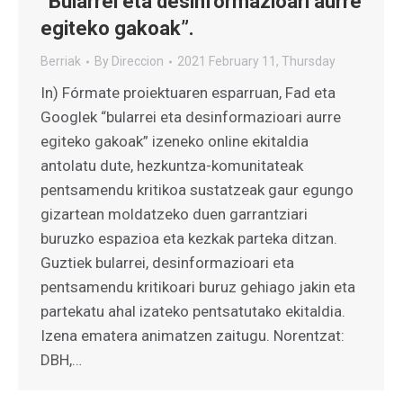
“Bularrei eta desinformazioari aurre
egiteko gakoak”.
Berriak
By
Direccion
2021 February 11, Thursday
In) Fórmate proiektuaren esparruan, Fad eta
Googlek “bularrei eta desinformazioari aurre
egiteko gakoak” izeneko online ekitaldia
antolatu dute, hezkuntza-komunitateak
pentsamendu kritikoa sustatzeak gaur egungo
gizartean moldatzeko duen garrantziari
buruzko espazioa eta kezkak parteka ditzan.
Guztiek bularrei, desinformazioari eta
pentsamendu kritikoari buruz gehiago jakin eta
partekatu ahal izateko pentsatutako ekitaldia.
Izena ematera animatzen zaitugu. Norentzat:
DBH,…