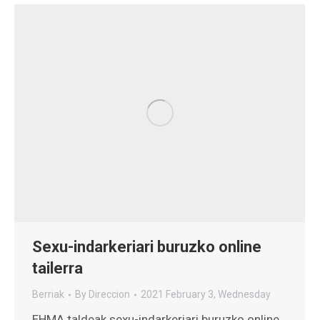
Sexu-indarkeriari buruzko online
tailerra
Berriak
By
Direccion
2021 February 3, Wednesday
EHMA taldeak sexu-indarkeriari buruzko online