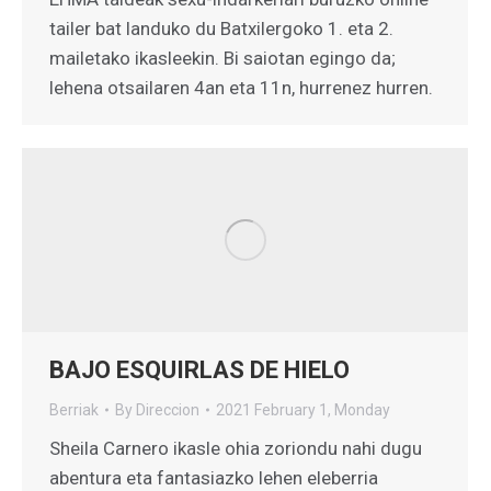
tailer bat landuko du Batxilergoko 1. eta 2.
mailetako ikasleekin. Bi saiotan egingo da;
lehena otsailaren 4an eta 11n, hurrenez hurren.
BAJO ESQUIRLAS DE HIELO
Berriak
By
Direccion
2021 February 1, Monday
Sheila Carnero ikasle ohia zoriondu nahi dugu
abentura eta fantasiazko lehen eleberria