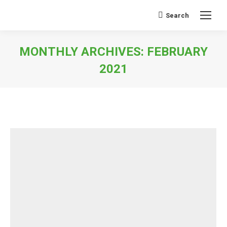
Search
Search:
MONTHLY ARCHIVES:
FEBRUARY
2021
You are here: