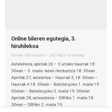
Online bileren egutegia, 3.
hiruhilekoa
Berriak
By
Direccion
2021 April 19, Monday
Astelehena, apirilak 26 – 5 urteko haurrak 18:
30ean – 5. maila: lehen Hezkuntza 18: 30ean
Apirilak 27, asteartea – Haurrak 3, 18: 30ean –
Haurrak 4 18: 30ean – Batxilergoko 1. maila 19:
00etan – Batxilergoko 2. maila 19: 00etan
Apirilak 28, asteazkena – DBHko 1. maila 18:
30ean – DBHko 2. maila 19:…