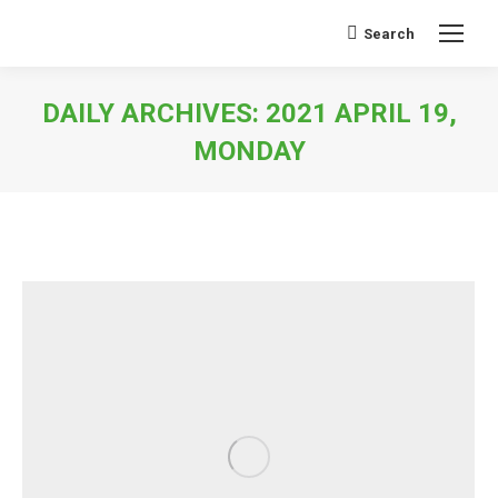
Search
Search:
DAILY ARCHIVES:
2021 APRIL 19,
MONDAY
You are here: