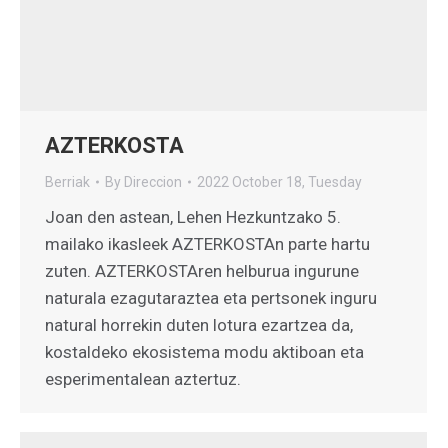
AZTERKOSTA
Berriak
By
Direccion
2022 October 18, Tuesday
Joan den astean, Lehen Hezkuntzako 5.
mailako ikasleek AZTERKOSTAn parte hartu
zuten. AZTERKOSTAren helburua ingurune
naturala ezagutaraztea eta pertsonek inguru
natural horrekin duten lotura ezartzea da,
kostaldeko ekosistema modu aktiboan eta
esperimentalean aztertuz.