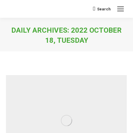
Search
Search:
DAILY ARCHIVES:
2022 OCTOBER
18, TUESDAY
You are here: