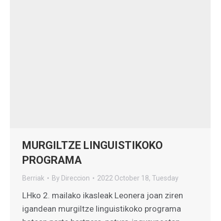
MURGILTZE LINGUISTIKOKO
PROGRAMA
Berriak
By
Direccion
2022 October 18, Tuesday
LHko 2. mailako ikasleak Leonera joan ziren
igandean murgiltze linguistikoko programa