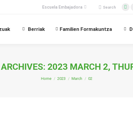
Search:
Escuela Embajadora
Search
Fac
pag
ope
zuak
Berriak
Familien Formakuntza
D
in
ne
win
 ARCHIVES:
2023 MARCH 2, THU
You are here:
Home
2023
March
02