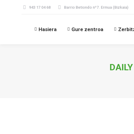
943 17 04 68
Barrio Betiondo nº7. Ermua (Bizkaia)
Hasiera
Gure zentroa
Zerbit
DAILY