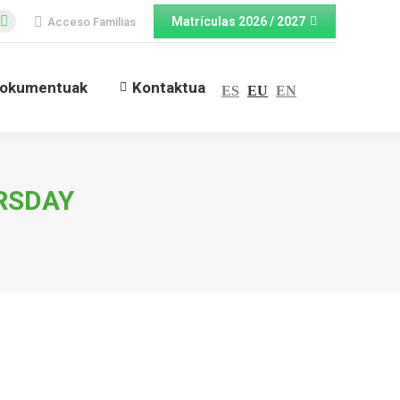
Matrículas 2026 / 2027
Acceso Familias
ebook
Twitter
e
page
ns
opens
okumentuak
Kontaktua
ES
EU
EN
in
w
new
dow
window
RSDAY