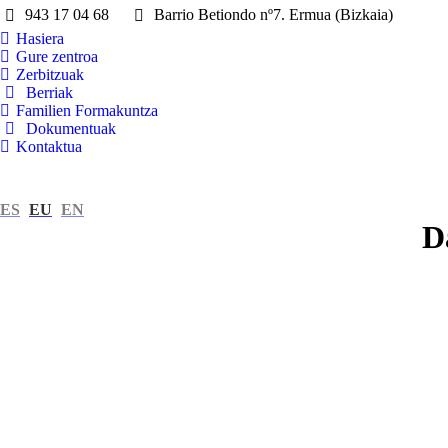
943 17 04 68
Barrio Betiondo nº7. Ermua (Bizkaia)
Hasiera
Gure zentroa
Zerbitzuak
Berriak
Familien Formakuntza
Dokumentuak
Kontaktua
ES
EU
EN
D