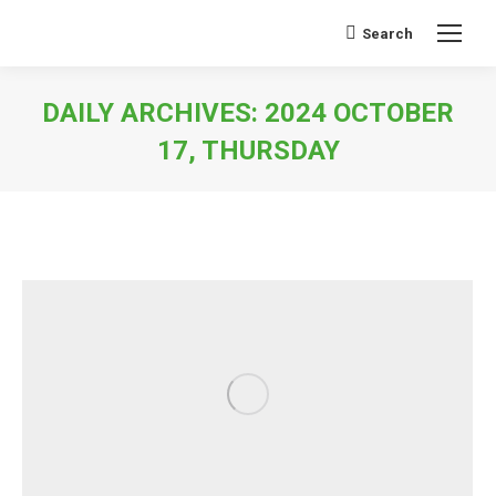
Search
Search:
DAILY ARCHIVES:
2024 OCTOBER
17, THURSDAY
You are here: