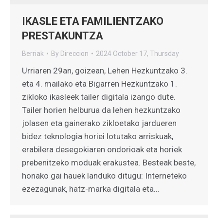
IKASLE ETA FAMILIENTZAKO
PRESTAKUNTZA
Berriak
By
Direccion
2024 October 17, Thursday
Urriaren 29an, goizean, Lehen Hezkuntzako 3.
eta 4. mailako eta Bigarren Hezkuntzako 1.
zikloko ikasleek tailer digitala izango dute.
Tailer horien helburua da lehen hezkuntzako
jolasen eta gainerako zikloetako jardueren
bidez teknologia horiei lotutako arriskuak,
erabilera desegokiaren ondorioak eta horiek
prebenitzeko moduak erakustea. Besteak beste,
honako gai hauek landuko ditugu: Interneteko
ezezagunak, hatz-marka digitala eta…