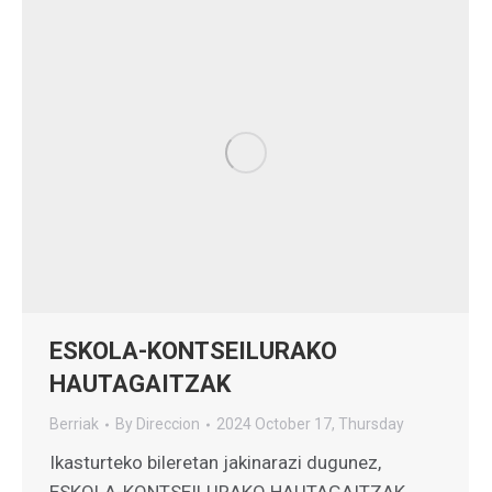
ESKOLA-KONTSEILURAKO
HAUTAGAITZAK
Berriak
By
Direccion
2024 October 17, Thursday
Ikasturteko bileretan jakinarazi dugunez,