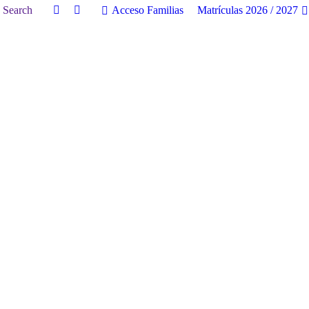
earch:
Search
Acceso Familias
Matrículas 2026 / 2027
Facebook
Twitter
page
page
opens
opens
in
in
new
new
window
window