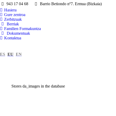
943 17 04 68
Barrio Betiondo nº7. Ermua (Bizkaia)
Hasiera
Gure zentroa
Zerbitzuak
Berriak
Familien Formakuntza
Dokumentuak
Kontaktua
ES
EU
EN
Stores da_images in the database