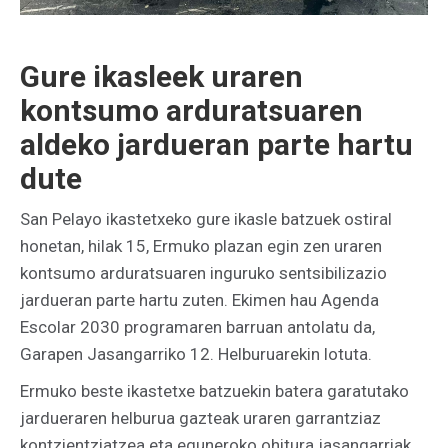
Gure ikasleek uraren
kontsumo arduratsuaren
aldeko jardueran parte hartu
dute
San Pelayo ikastetxeko gure ikasle batzuek ostiral
honetan, hilak 15, Ermuko plazan egin zen uraren
kontsumo arduratsuaren inguruko sentsibilizazio
jardueran parte hartu zuten. Ekimen hau Agenda
Escolar 2030 programaren barruan antolatu da,
Garapen Jasangarriko 12. Helburuarekin lotuta.
Ermuko beste ikastetxe batzuekin batera garatutako
jardueraren helburua gazteak uraren garrantziaz
kontzientziatzea eta eguneroko ohitura jasangarriak