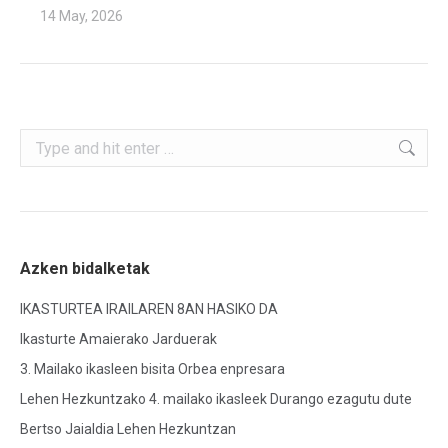
14 May, 2026
Search:
Azken bidalketak
IKASTURTEA IRAILAREN 8AN HASIKO DA
Ikasturte Amaierako Jarduerak
3. Mailako ikasleen bisita Orbea enpresara
Lehen Hezkuntzako 4. mailako ikasleek Durango ezagutu dute
Bertso Jaialdia Lehen Hezkuntzan