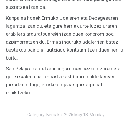
sustatzea izan da.
Kanpaina honek Ermuko Udalaren eta Debegesaren
laguntza izan du, eta gure herriak urte luzez uraren
erabilera arduratsuarekin izan duen konpromisoa
azpimarratzen du, Ermua inguruko udalerrien batez
bestekoa baino ur gutxiago kontsumitzen duen herria
baita.
San Pelayo ikastetxean ingurumen hezkuntzaren eta
gure ikasleen parte-hartze aktiboaren alde lanean
jarraitzen dugu, etorkizun jasangarriago bat
eraikitzeko.
Category:
Berriak
2026 May 18, Monday