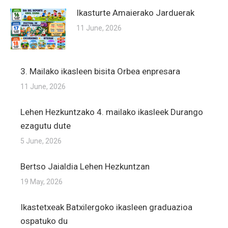
Ikasturte Amaierako Jarduerak
11 June, 2026
3. Mailako ikasleen bisita Orbea enpresara
11 June, 2026
Lehen Hezkuntzako 4. mailako ikasleek Durango
ezagutu dute
5 June, 2026
Bertso Jaialdia Lehen Hezkuntzan
19 May, 2026
Ikastetxeak Batxilergoko ikasleen graduazioa
ospatuko du