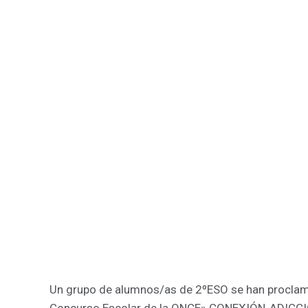
Un grupo de alumnos/as de 2ºESO se han procla
Concurso Escolar de la ONCE» CONEXIÓN-ADICCIOF