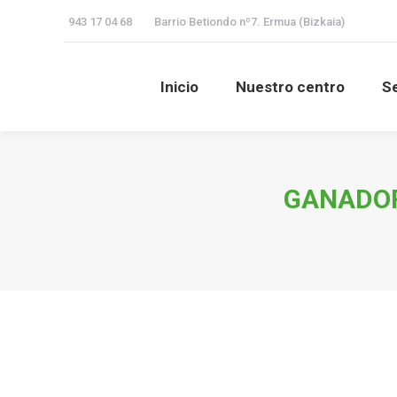
943 17 04 68
Barrio Betiondo nº7. Ermua (Bizkaia)
Inicio
Nuestro centro
Se
GANADOR