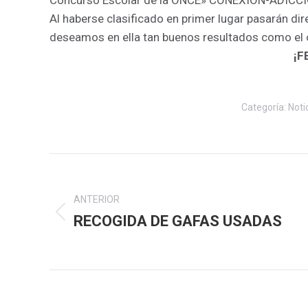
Al haberse clasificado en primer lugar pasarán di
deseamos en ella tan buenos resultados como el 
¡F
Categoría:
Noti
Navegación
entre
ANTERIOR
RECOGIDA DE GAFAS USADAS
Publicación
publicaciones
anterior: