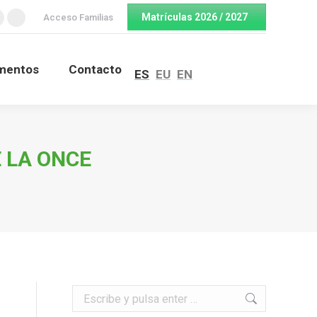
Matrículas 2026 / 2027
Acceso Familias
Facebook
Twitter
page
page
opens
opens
mentos
Contacto
ES
EU
EN
n
in
new
new
window
window
 LA ONCE
Buscar: