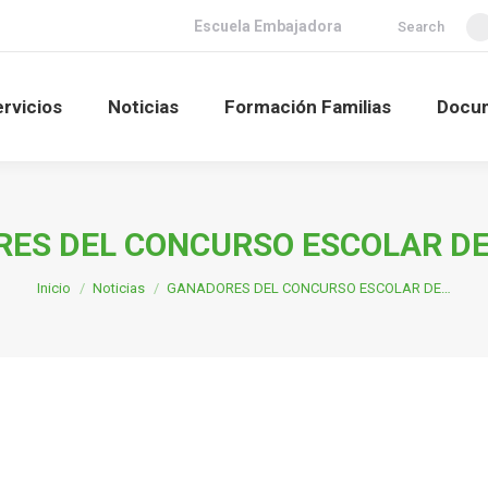
Buscar:
Escuela Embajadora
Search
rvicios
Noticias
Formación Familias
Docu
i
ES DEL CONCURSO ESCOLAR DE
Estás aquí:
Inicio
Noticias
GANADORES DEL CONCURSO ESCOLAR DE…