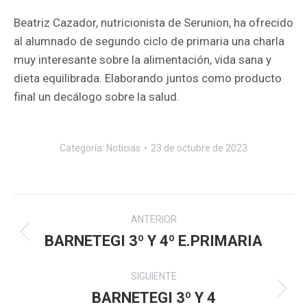
Beatriz Cazador, nutricionista de Serunion, ha ofrecido
al alumnado de segundo ciclo de primaria una charla
muy interesante sobre la alimentación, vida sana y
dieta equilibrada. Elaborando juntos como producto
final un decálogo sobre la salud.
Categoría:
Noticias
23 de octubre de 2023
Navegación
ANTERIOR
entre
BARNETEGI 3º Y 4º E.PRIMARIA
Publicación
anterior:
publicaciones
SIGUIENTE
BARNETEGI 3º Y 4
Publicación