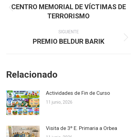
entre
CENTRO MEMORIAL DE VÍCTIMAS DE
Publicación
TERRORISMO
publicaciones
anterior:
SIGUIENTE
PREMIO BELDUR BARIK
Publicación
siguiente:
Relacionado
Actividades de Fin de Curso
11 junio, 2026
Visita de 3º E. Primaria a Orbea