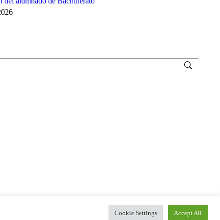
 del alumnado de Bachillerato
2026
Cookie Settings
Accept All
okies