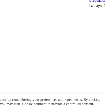
Graduación
14 mayo, 
ence by remembering your preferences and repeat visits. By clicking
ado por
HG Developers
| Copyright © 2026
Aviso legal
|
Política de co
you may visit "Cookie Settings" to provide a controlled consent.