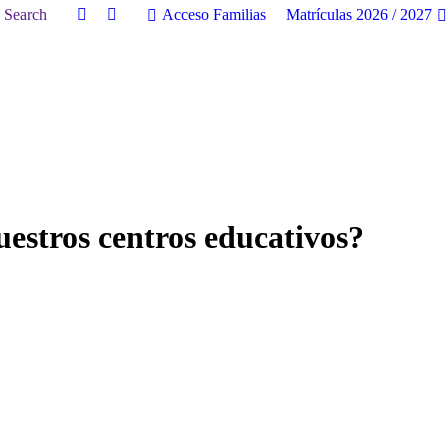
uscar:
Search
Acceso Familias
Matrículas 2026 / 2027
Facebook
Twitter
page
page
opens
opens
in
in
new
new
window
window
estros centros educativos?