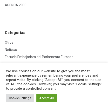
AGENDA 2030
Categorías
Otros
Noticias
Escuela Embajadora del Parlamento Europeo
We use cookies on our website to give you the most
relevant experience by remembering your preferences and
repeat visits. By clicking “Accept All”, you consent to the use
of ALL the cookies. However, you may visit "Cookie Settings"
to provide a controlled consent.
Creado por
HG Developers
| Copyright © 2026
Aviso legal
|
Política de cookies
Cookie Settings
Accept All
Acceso