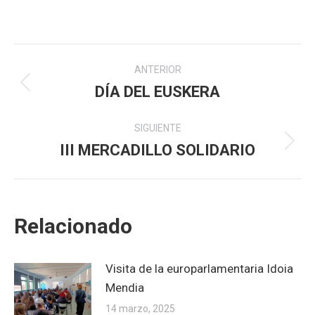
Navegación
ANTERIOR
entre
DÍA DEL EUSKERA
Publicación
anterior:
publicaciones
SIGUIENTE
III MERCADILLO SOLIDARIO
Publicación
siguiente:
Relacionado
Visita de la europarlamentaria Idoia
Mendia
14 marzo, 2025