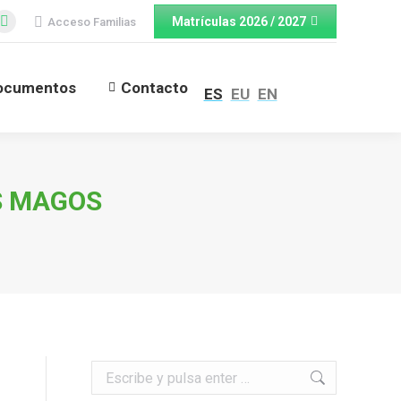
Matrículas 2026 / 2027
Acceso Familias
ocumentos
Contacto
cebook
Twitter
ES
EU
EN
ge
page
ens
opens
ocumentos
Contacto
ES
EU
EN
in
w
new
ndow
window
S MAGOS
Buscar: