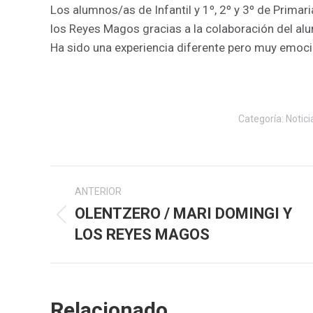
Los alumnos/as de Infantil y 1º, 2º y 3º de Primaria
los Reyes Magos gracias a la colaboración del alu
Ha sido una experiencia diferente pero muy emoci
Categoría:
Notici
Navegación
ANTERIOR
entre
OLENTZERO / MARI DOMINGI Y
Publicación
LOS REYES MAGOS
publicaciones
anterior:
Relacionado