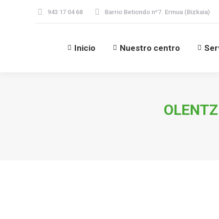
943 17 04 68
Barrio Betiondo nº7. Ermua (Bizkaia)
Inicio
Nuestro centro
Ser
Inicio
Nuestro centro
Ser
OLENTZ