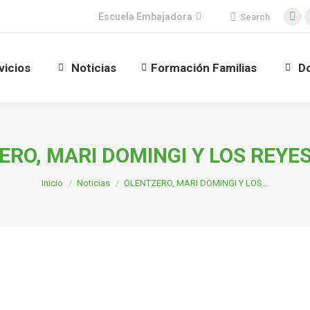
Buscar:
Escuela Embajadora
Search
vicios
Noticias
Formación Familias
D
Fa
pa
op
vicios
Noticias
Formación Familias
D
in
ne
wi
ERO, MARI DOMINGI Y LOS REYE
Estás aquí:
Inicio
Noticias
OLENTZERO, MARI DOMINGI Y LOS…