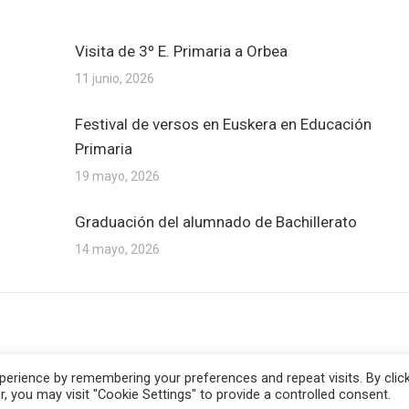
Visita de 3º E. Primaria a Orbea
11 junio, 2026
Festival de versos en Euskera en Educación
Primaria
19 mayo, 2026
Graduación del alumnado de Bachillerato
14 mayo, 2026
eado por
HG Developers
| Copyright © 2026
Aviso legal
|
Política de cook
erience by remembering your preferences and repeat visits. By clic
, you may visit "Cookie Settings" to provide a controlled consent.
Language Menu: