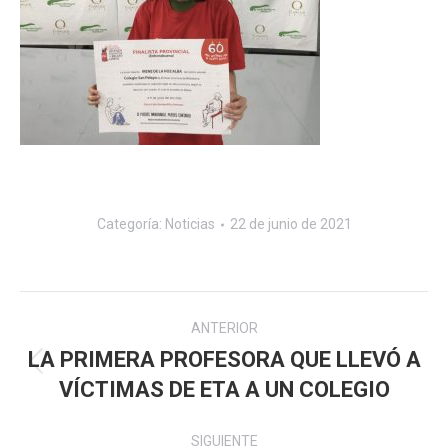
Categoría:
Noticias
22 de junio de 2021
Navegación
ANTERIOR
entre
LA PRIMERA PROFESORA QUE LLEVÓ A
Publicación
VÍCTIMAS DE ETA A UN COLEGIO
publicaciones
anterior:
SIGUIENTE