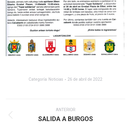
Categoría:
Noticias
26 de abril de 2022
Navegación
ANTERIOR
entre
SALIDA A BURGOS
Publicación
anterior:
publicaciones