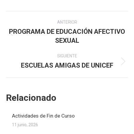
Navegación
ANTERIOR
entre
PROGRAMA DE EDUCACIÓN AFECTIVO
Publicación
SEXUAL
publicaciones
anterior:
SIGUIENTE
ESCUELAS AMIGAS DE UNICEF
Publicación
siguiente:
Relacionado
Actividades de Fin de Curso
11 junio, 2026