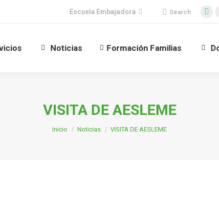
Buscar:
Escuela Embajadora
Search
Fa
pa
op
vicios
Noticias
Formación Familias
D
in
ne
wi
VISITA DE AESLEME
Estás aquí:
Inicio
Noticias
VISITA DE AESLEME