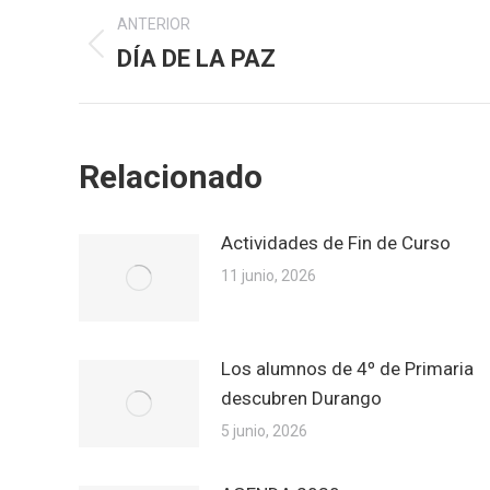
Navegación
ANTERIOR
entre
DÍA DE LA PAZ
Publicación
anterior:
publicaciones
Relacionado
Actividades de Fin de Curso
11 junio, 2026
Los alumnos de 4º de Primaria
descubren Durango
5 junio, 2026