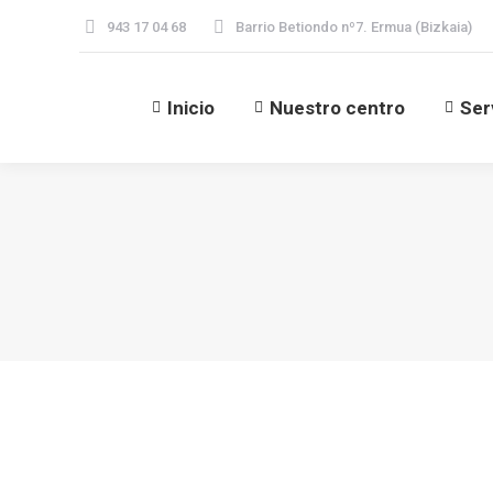
943 17 04 68
Barrio Betiondo nº7. Ermua (Bizkaia)
Inicio
Nuestro centro
Ser