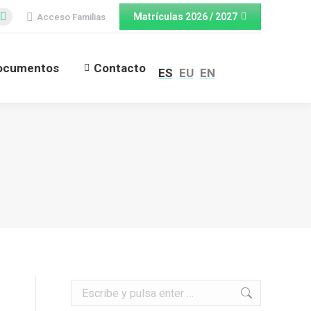
Matrículas 2026 / 2027
Acceso Familias
cebook
Twitter
ge
page
ens
opens
ocumentos
Contacto
ES
EU
EN
in
w
new
ndow
window
Buscar: