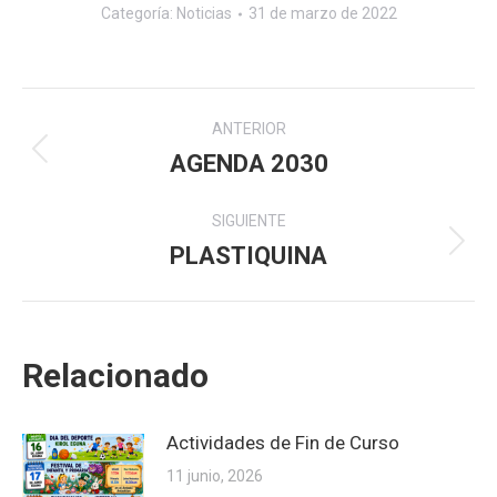
Categoría:
Noticias
31 de marzo de 2022
Navegación
ANTERIOR
entre
AGENDA 2030
Publicación
anterior:
publicaciones
SIGUIENTE
PLASTIQUINA
Publicación
siguiente:
Relacionado
Actividades de Fin de Curso
11 junio, 2026